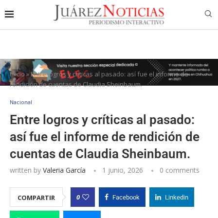
Inicio
»
Entre logros y críticas al pasado: así fue el informe de
rendición de cuentas de Claudia Sheinbaum.
Nacional
Entre logros y críticas al pasado:
así fue el informe de rendición de
cuentas de Claudia Sheinbaum.
written by
Valeria García
1 junio, 2026
0 comments
0
COMPARTIR
Facebook
Linkedin