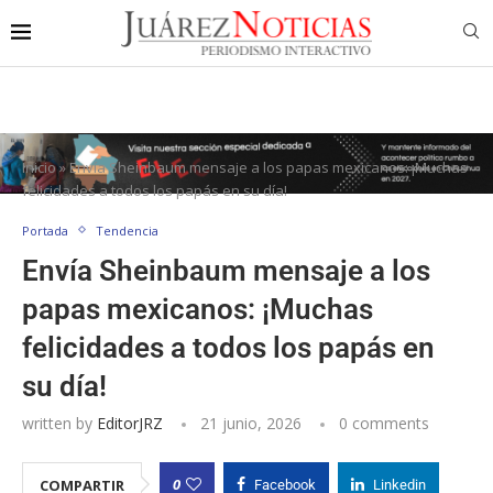
Inicio
»
Envía Sheinbaum mensaje a los papas mexicanos: ¡Muchas
felicidades a todos los papás en su día!
Portada
Tendencia
Envía Sheinbaum mensaje a los
papas mexicanos: ¡Muchas
felicidades a todos los papás en
su día!
written by
EditorJRZ
21 junio, 2026
0 comments
0
COMPARTIR
Facebook
Linkedin