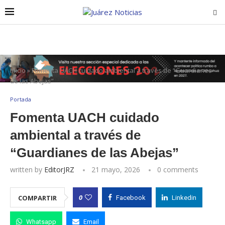
Inicio
»
Fomenta UACH cuidado ambiental a través de “Guardianes
de las Abejas”
Portada
Fomenta UACH cuidado
ambiental a través de
“Guardianes de las Abejas”
written by
EditorJRZ
21 mayo, 2026
0 comments
0
COMPARTIR
Facebook
Linkedin
Whatsapp
Email