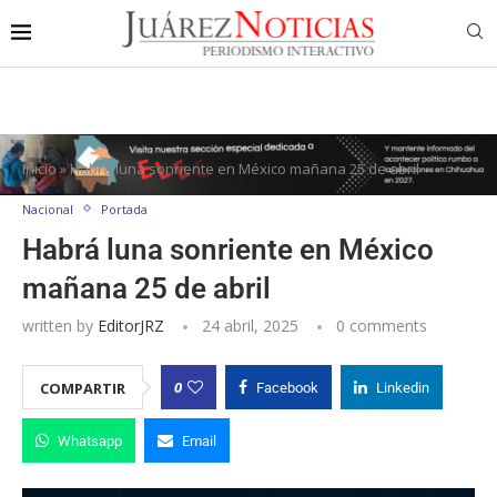
Inicio
»
Habrá luna sonriente en México mañana 25 de abril
Nacional
Portada
Habrá luna sonriente en México
mañana 25 de abril
written by
EditorJRZ
24 abril, 2025
0 comments
0
COMPARTIR
Facebook
Linkedin
Whatsapp
Email