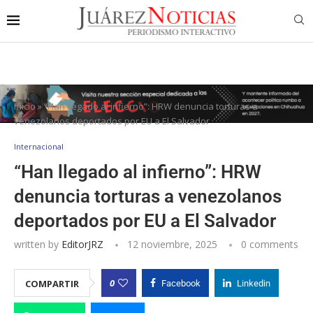
Inicio
»
“Han llegado al infierno”: HRW denuncia torturas a
venezolanos deportados por EU a El Salvador
Internacional
“Han llegado al infierno”: HRW
denuncia torturas a venezolanos
deportados por EU a El Salvador
written by
EditorJRZ
12 noviembre, 2025
0 comments
0
COMPARTIR
Facebook
Linkedin