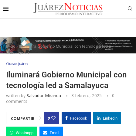
Inicio
»
Iluminará Gobierno Municipal con tecnología led a
Samalayuca
Ciudad Juárez
Iluminará Gobierno Municipal con
tecnología led a Samalayuca
written by
Salvador Miranda
3 febrero, 2025
0
comments
0
COMPARTIR
Facebook
Linkedin
Whatsapp
Email