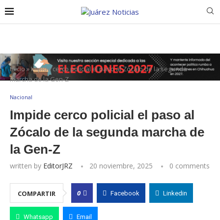
Inicio
»
Impide cerco policial el paso al Zócalo de la segunda
marcha de la Gen-Z
Nacional
Impide cerco policial el paso al
Zócalo de la segunda marcha de
la Gen-Z
written by
EditorJRZ
20 noviembre, 2025
0 comments
0
COMPARTIR
Facebook
Linkedin
Whatsapp
Email