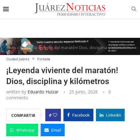
Inicio
»
¡Leyenda viviente del maratón! Dios, disciplina y kilómetros
Ciudad Juárez
Portada
¡Leyenda viviente del maratón!
Dios, disciplina y kilómetros
written by
Eduardo Huízar
25 junio, 2026
0
comments
0
COMPARTIR
Facebook
Linkedin
Whatsapp
Email