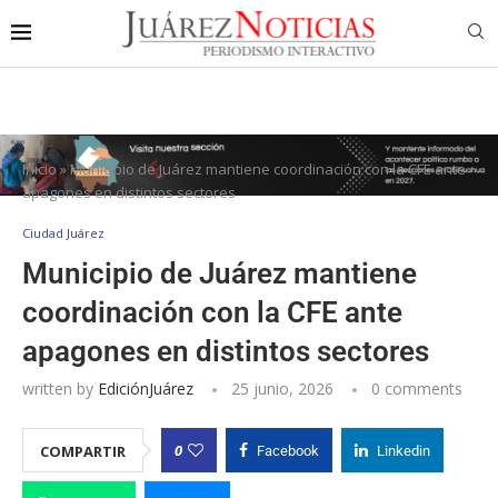
Inicio
»
Municipio de Juárez mantiene coordinación con la CFE ante
apagones en distintos sectores
Ciudad Juárez
Municipio de Juárez mantiene
coordinación con la CFE ante
apagones en distintos sectores
written by
EdiciónJuárez
25 junio, 2026
0 comments
0
COMPARTIR
Facebook
Linkedin