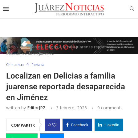
Inicio
»
Localizan en Delicias a familia juarense reportada
desaparecida en Jiménez
Chihuahua
Portada
Localizan en Delicias a familia
juarense reportada desaparecida
en Jiménez
written by
EditorJRZ
3 febrero, 2025
0 comments
0
COMPARTIR
Facebook
Linkedin