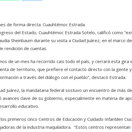
lones de forma directa: Cuauhtémoc Estrada
ngreso del Estado, Cuauhtémoc Estrada Sotelo, calificó como “ex
audia Sheinbaum durante su visita a Ciudad Juárez, en el marco de
de rendición de cuentas.
os de un mes ha recorrido casi todo el país, y cerrará esta gira e
nta de territorio, que prefiere el contacto directo con la gente 
formación a través del diálogo con el pueblo”, destacó Estrada.
dad Juárez, la mandataria federal sostuvo un encuentro de más d
ió avances clave de su gobierno, especialmente en materia de ap
esarrollo educativo.
 los primeros cinco Centros de Educación y Cuidado Infantilen Ciu
bajadoras de la industria maquiladora. “Estos centros representan