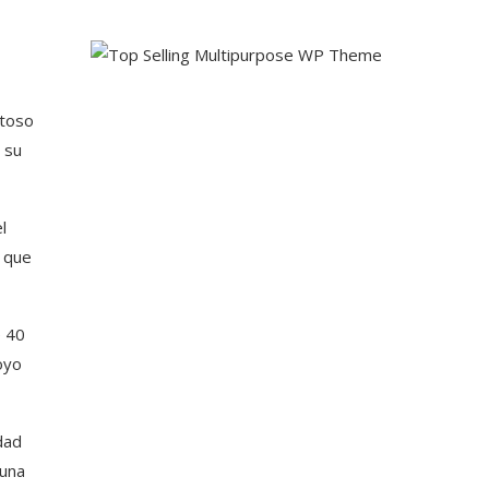
itoso
 su
l
y que
e 40
oyo
dad
 una