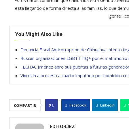
“Estos datos confirman que Chihuahua está siendo atendid
está llegando de forma directa a las familias, lo que de
gente”, co
You Might Also Like
Denuncia Fiscal Anticorrupción de Chihuahua intento ileg
Buscan organizaciones LGBTTTIQ+ por el matrimonio ig
FECHAC Jiménez abre sus puertas a futuras generacione
Vinculan a proceso a cuarto imputado por homicidio com
0
COMPARTIR
Facebook
Linkedin
EDITORJRZ