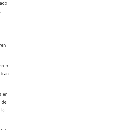
dado
.
ven
erno
ntran
s en
s de
 la