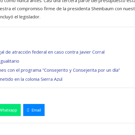
o como nunca antes. Casi una tercera parte del presupuesto esta
muestra el compromiso firme de la presidenta Sheinbaum con nuest
ncluyó el legislador.
al de atracción federal en caso contra Javier Corral
ualitario
s con el programa “Consejerito y Consejerita por un día”
etido en la colonia Sierra Azul
Whatsapp
Email