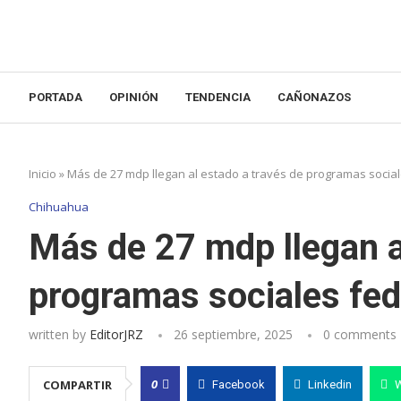
PORTADA
OPINIÓN
TENDENCIA
CAÑONAZOS
Inicio
»
Más de 27 mdp llegan al estado a través de programas socia
Chihuahua
Más de 27 mdp llegan a
programas sociales fed
written by
EditorJRZ
26 septiembre, 2025
0 comments
0
COMPARTIR
Facebook
Linkedin