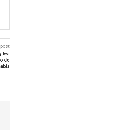
 post
y les
to de
abis