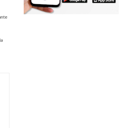
ante
la