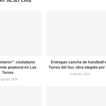
AY ALSO LIKE
entaron”: ciudadano
Entregan cancha de handball 
ente peatonal en Las
Torres del Sur, obra elegida por l
Torres
6 agosto, 2026
 agosto, 2026