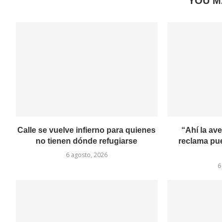
YOU M
Calle se vuelve infierno para quienes
“Ahí la av
no tienen dónde refugiarse
reclama pu
6 agosto, 2026
6