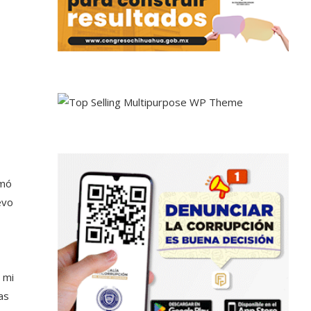
rmó
evo
,
 mi
as