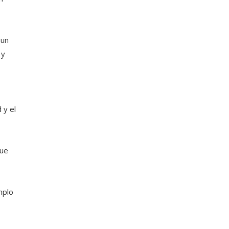
 un
 y
 y el
que
mplo