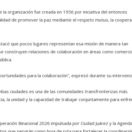
 la organización fue creada en 1956 por iniciativa del entonces
alidad de promover la paz mediante el respeto mutuo, la coopera
tacó que pocos lugares representan esa misión de manera tan
se construyen relaciones de colaboración en áreas como comerci
ública.
 oportunidades para la colaboración”, expresó durante su intervenc
ambas ciudades es una de las comunidades transfronterizas más
cia, la unidad y la capacidad de trabajar conjuntamente para enfre
eración Binacional 2026 impulsada por Ciudad Juárez y la Agend
tos que servirán como hoja de ruta para fortalecer la coordinació