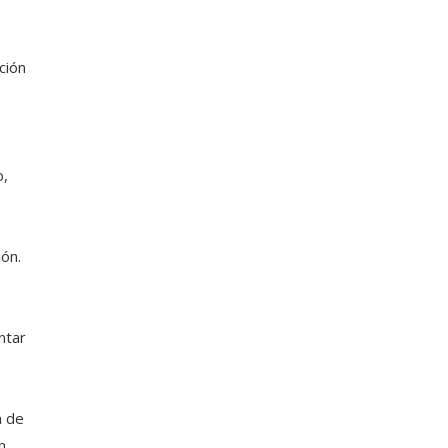
ción
o,
ión.
ntar
a de
n