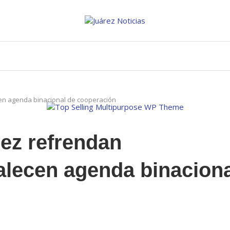
cen agenda binacional de cooperación
ez refrendan
alecen agenda binaciona