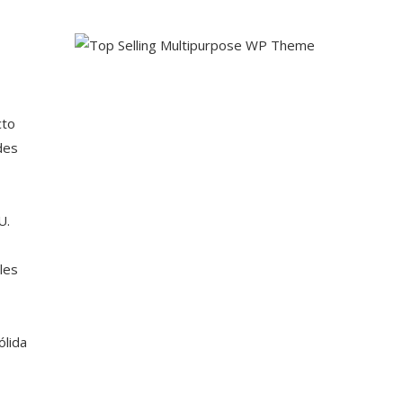
cto
des
U.
les
ólida