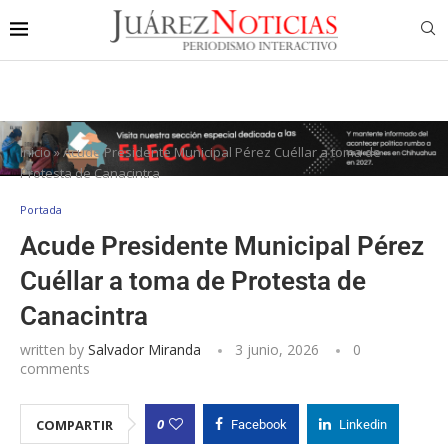
Inicio
»
Acude Presidente Municipal Pérez Cuéllar a toma de
Protesta de Canacintra
Portada
Acude Presidente Municipal Pérez
Cuéllar a toma de Protesta de
Canacintra
written by
Salvador Miranda
3 junio, 2026
0
comments
0
COMPARTIR
Facebook
Linkedin