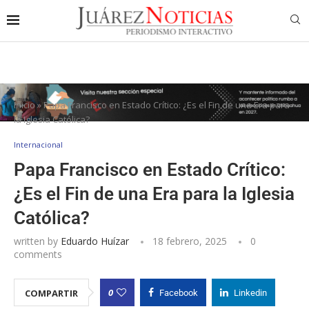
Inicio
»
Papa Francisco en Estado Crítico: ¿Es el Fin de una Era para
la Iglesia Católica?
Internacional
Papa Francisco en Estado Crítico:
¿Es el Fin de una Era para la Iglesia
Católica?
written by
Eduardo Huízar
18 febrero, 2025
0
comments
0
COMPARTIR
Facebook
Linkedin