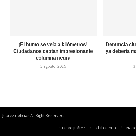
¡El humo se veía a kilómetros!
Denuncia ci
Ciudadanos captan impresionante
ya debería m
columna negra
3 agosto, 2026
3
Juárez noticias All Right Reserved.
Ciudad Juárez
Chihuahua
Naci