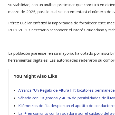
su viabilidad, con un análisis preliminar que concluirá en d
marzo de 2025, para lo cual se incrementará el número de cas
Pérez Cuéllar enfatizó la importancia de fortalecer este me
REPUVE. “Es necesario reconocer el interés ciudadano y tra
La población juarense, en su mayoría, ha optado por inscribi
herramientas digitales. Las autoridades reiteraron su compr
You Might Also Like
Arranca “Un Regalo de Altura III”; locutores permane
Sábado con 38 grados y 40 % de posibilidades de lluvi
Kilómetros de fila despiertan el apetito de conductor
La J+ en conjunto con la rodadora por el cuidado del a