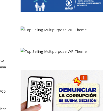
sto
dana
 700
icar