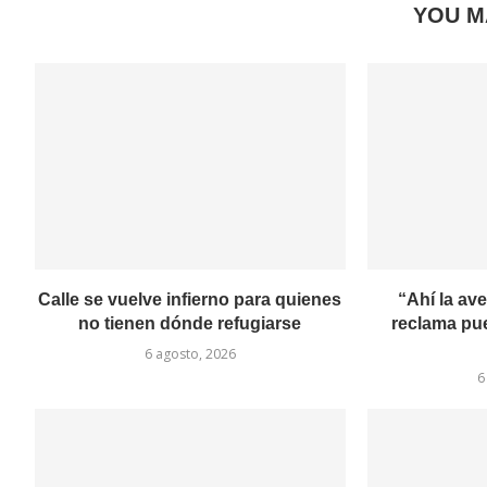
YOU M
Calle se vuelve infierno para quienes
“Ahí la av
no tienen dónde refugiarse
reclama pu
6 agosto, 2026
6