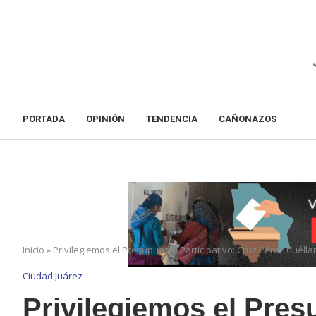
PORTADA
OPINIÓN
TENDENCIA
CAÑONAZOS
Inicio
»
Privilegiemos el Presupuesto Participativo: Cruz Pérez Cuélla
Ciudad Juárez
Privilegiemos el Pres