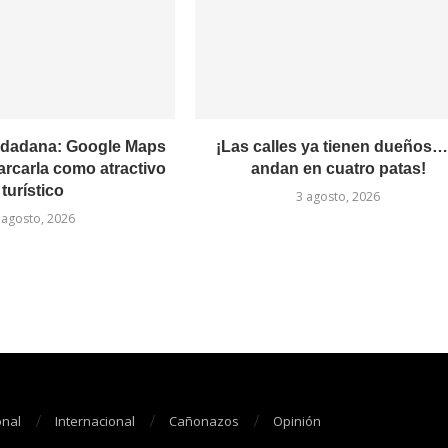
udadana: Google Maps
¡Las calles ya tienen dueños…
arcarla como atractivo
andan en cuatro patas!
turístico
3 agosto, 2026
 agosto, 2026
onal
Internacional
Cañonazos
Opinión