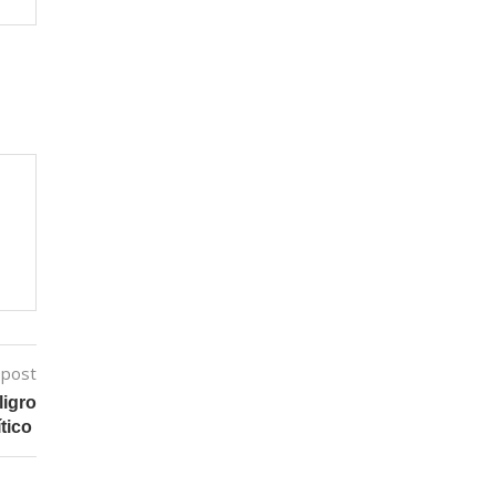
 post
ligro
ítico