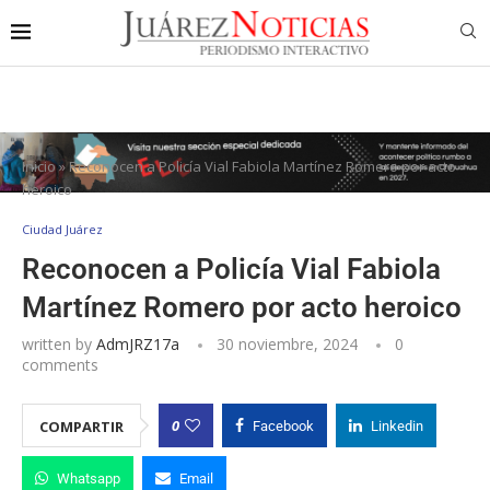
Inicio
»
Reconocen a Policía Vial Fabiola Martínez Romero por acto
heroico
Ciudad Juárez
Reconocen a Policía Vial Fabiola
Martínez Romero por acto heroico
written by
AdmJRZ17a
30 noviembre, 2024
0
comments
0
COMPARTIR
Facebook
Linkedin
Whatsapp
Email