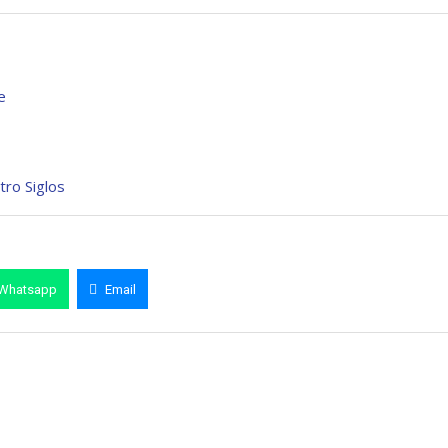
e
tro Siglos
Whatsapp
Email