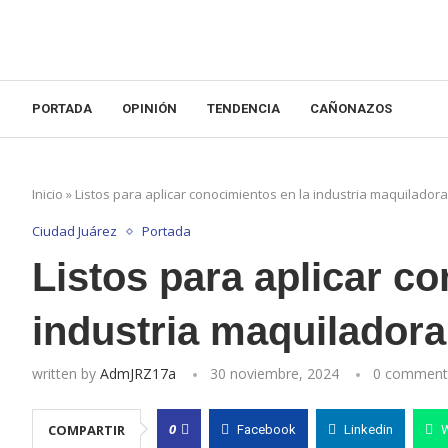
PORTADA
OPINIÓN
TENDENCIA
CAÑONAZOS
Inicio
»
Listos para aplicar conocimientos en la industria maquiladora
Ciudad Juárez
Portada
Listos para aplicar c
industria maquiladora
written by
AdmJRZ17a
30 noviembre, 2024
0 comment
0
COMPARTIR
Facebook
Linkedin