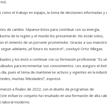
rmó.
s como el trabajo en equipo, la toma de decisiones informadas y 
es de cambio. Sépanse listos para contribuir con su energía,
dustria de la región y el mundo les presentarán. No están solos,
son el cimiento de un porvenir prometedor. Gracias a sus maestro
eguir adelante, ¡el futuro es nuestro!”, concluyó Ortiz Villegas.
duados y los instó a continuar con su formación profesional. “Es u
 sábados para incrementar sus conocimientos. Les aseguro el éxit
 día, pues el tema de mantenerse activos y vigentes en la industr
tedes, muchas felicidades!”, expresó.
comenzó a finales de 2022, con el diseño de programas de
 Este esfuerzo conjunto ha resultado en una formación de alta cal
do laboral moderno.