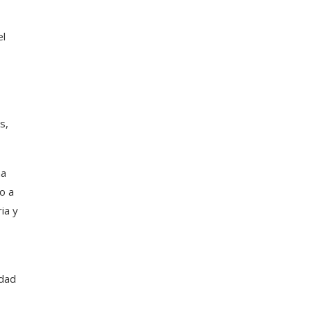
el
s,
na
o a
ia y
idad