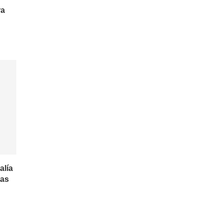
ra
alía
tas