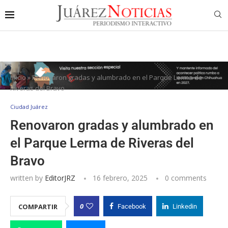
Inicio
»
Renovaron gradas y alumbrado en el Parque Lerma de
Riveras del Bravo
Ciudad Juárez
Renovaron gradas y alumbrado en
el Parque Lerma de Riveras del
Bravo
written by
EditorJRZ
16 febrero, 2025
0 comments
0
COMPARTIR
Facebook
Linkedin