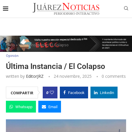
Inicio
»
Última Instancia / El Colapso
Opinión
Última Instancia / El Colapso
written by
EditorJRZ
24 noviembre, 2025
0 comments
0
COMPARTIR
Facebook
Linkedin
Whatsapp
Email