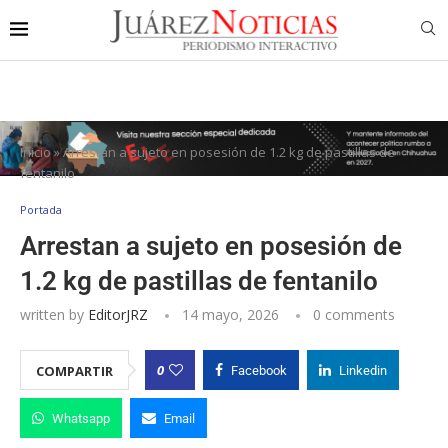
Inicio
»
Arrestan a sujeto en posesión de 1.2 kg de pastillas de
fentanilo
Portada
Arrestan a sujeto en posesión de
1.2 kg de pastillas de fentanilo
written by
EditorJRZ
14 mayo, 2026
0 comments
0
COMPARTIR
Facebook
Linkedin
Whatsapp
Email