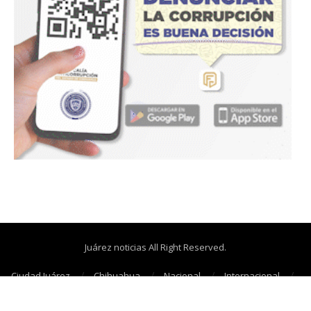
Juárez noticias All Right Reserved.
Ciudad Juárez
Chihuahua
Nacional
Internacional
Cañonazos
Opinión