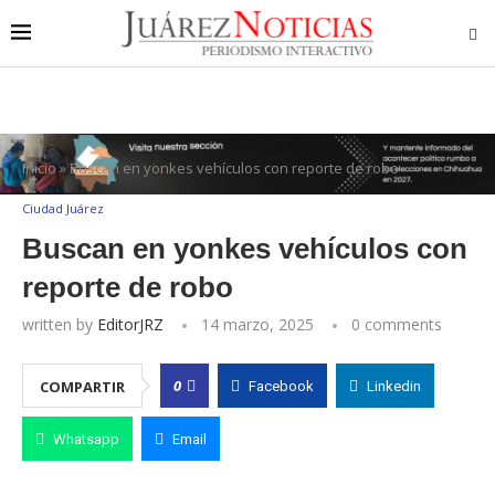
Inicio
»
Buscan en yonkes vehículos con reporte de robo
Ciudad Juárez
Buscan en yonkes vehículos con
reporte de robo
written by
EditorJRZ
14 marzo, 2025
0 comments
0
COMPARTIR
Facebook
Linkedin
Whatsapp
Email