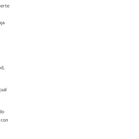
uerte
e
aja
ad,
gual
ido
 con