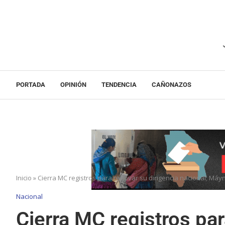
PORTADA
OPINIÓN
TENDENCIA
CAÑONAZOS
Inicio
»
Cierra MC registros para renovar su dirigencia nacional; Máy
Nacional
Cierra MC registros par