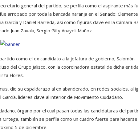
cretario general del partido, se perfila como el aspirante más f
n fue arropado por toda la bancada naranja en el Senado: Clement
ia García y Daniel Barreda, así como figuras clave en la Cámara B
ado Juan Zavala, Sergio Gil y Anayeli Muñoz.
partido como el ex candidato a la jefatura de gobierno, Salomón
luso del Grupo Jalisco, con la coordinadora estatal de dicha entid
irza Flores.
us, dio su espaldarazo al ex abanderado, en redes sociales, al i
García, líderes clave al interior de Movimiento Ciudadano.
adano, órgano por el cual pasan todas las candidaturas del part
ica Ortega, también se perfila como un cuadro fuerte para hacerse
próximo 5 de diciembre.