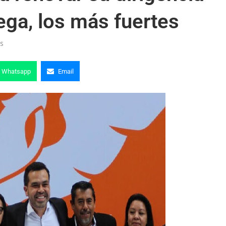
ega, los más fuertes
s
Whatsapp
Email