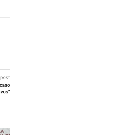
 post
 caso
ivos”