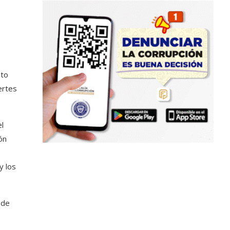
ato
ertes
l
ón
y los
 de