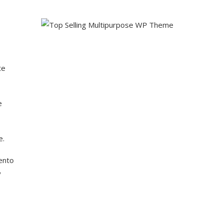
te
e
e.
ento
y