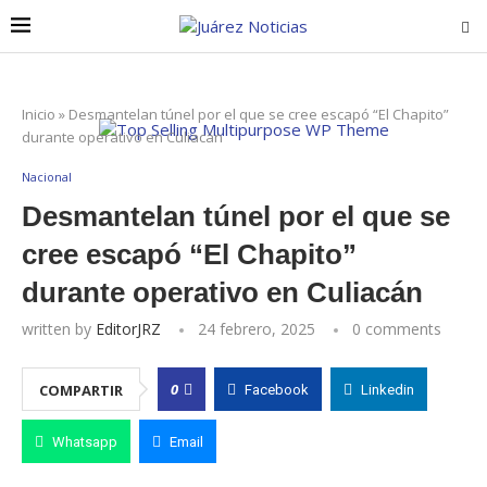
Inicio
»
Desmantelan túnel por el que se cree escapó “El Chapito”
durante operativo en Culiacán
Nacional
Desmantelan túnel por el que se
cree escapó “El Chapito”
durante operativo en Culiacán
written by
EditorJRZ
24 febrero, 2025
0 comments
0
COMPARTIR
Facebook
Linkedin
Whatsapp
Email