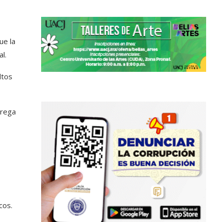
ue la
l.
ltos
trega
cos.