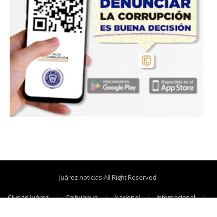
Juárez noticias All Right Reserved.
Ciudad Juárez
Chihuahua
Nacional
Internacional
Cañonazos
Opinión