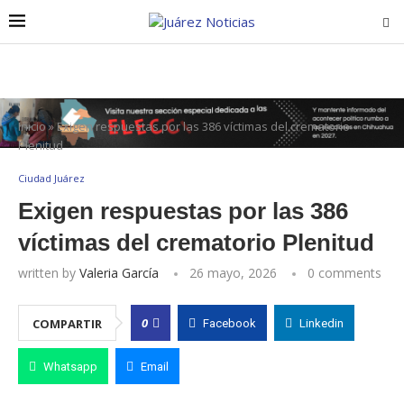
Inicio
»
Exigen respuestas por las 386 víctimas del crematorio
Plenitud
Ciudad Juárez
Exigen respuestas por las 386
víctimas del crematorio Plenitud
written by
Valeria García
26 mayo, 2026
0 comments
0
COMPARTIR
Facebook
Linkedin
Whatsapp
Email