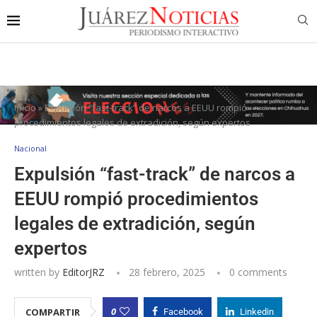
Inicio
»
Expulsión “fast-track” de narcos a EEUU rompió
procedimientos legales de extradición, según expertos
Nacional
Expulsión “fast-track” de narcos a
EEUU rompió procedimientos
legales de extradición, según
expertos
written by
EditorJRZ
28 febrero, 2025
0 comments
0
COMPARTIR
Facebook
Linkedin