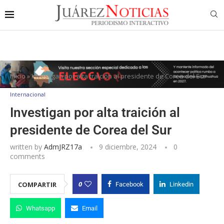
Inicio
»
Investigan por alta traición al presidente de Corea del Sur
Internacional
Investigan por alta traición al
presidente de Corea del Sur
written by
AdmJRZ17a
9 diciembre, 2024
0
comments
0
COMPARTIR
Facebook
Linkedin
Whatsapp
Email