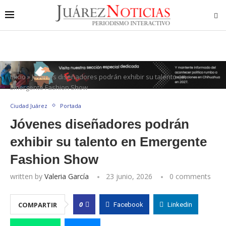
Inicio
»
Jóvenes diseñadores podrán exhibir su talento en
Emergente Fashion Show
Ciudad Juárez
Portada
Jóvenes diseñadores podrán
exhibir su talento en Emergente
Fashion Show
written by
Valeria García
23 junio, 2026
0 comments
0
COMPARTIR
Facebook
Linkedin