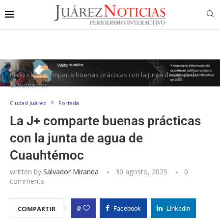
Inicio
»
La J+ comparte buenas prácticas con la junta de agua de
Cuauhtémoc
Ciudad Juárez
Portada
La J+ comparte buenas prácticas
con la junta de agua de
Cuauhtémoc
written by
Salvador Miranda
30 agosto, 2025
0
comments
0
COMPARTIR
Facebook
Linkedin