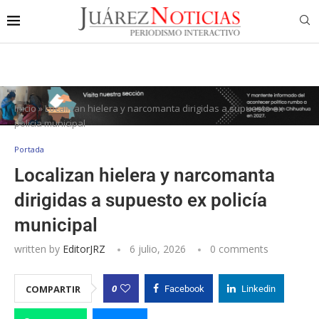
Inicio
»
Localizan hielera y narcomanta dirigidas a supuesto ex
policía municipal
Portada
Localizan hielera y narcomanta
dirigidas a supuesto ex policía
municipal
written by
EditorJRZ
6 julio, 2026
0 comments
0
COMPARTIR
Facebook
Linkedin