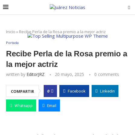
Inicio
»
Recibe Perla de la Rosa premio a la mejor actriz
Portada
Recibe Perla de la Rosa premio a
la mejor actriz
written by
EditorJRZ
20 mayo, 2025
0 comments
0
COMPARTIR
Facebook
Linkedin
Whatsapp
Email