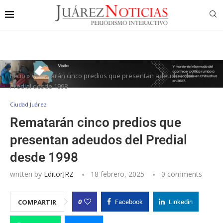
Inicio
»
Rematarán cinco predios que presentan adeudos del
Predial desde 1998
Ciudad Juárez
Rematarán cinco predios que
presentan adeudos del Predial
desde 1998
written by
EditorJRZ
18 febrero, 2025
0 comments
0
COMPARTIR
Facebook
Linkedin