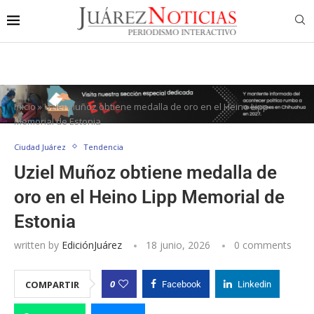
Inicio
»
Uziel Muñoz obtiene medalla de oro en el Heino Lipp
Memorial de Estonia
Ciudad Juárez
Tendencia
Uziel Muñoz obtiene medalla de
oro en el Heino Lipp Memorial de
Estonia
written by
EdiciónJuárez
18 junio, 2026
0 comments
0
COMPARTIR
Facebook
Linkedin