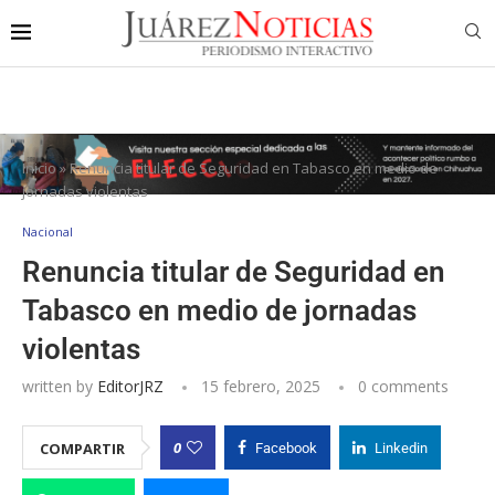
Inicio
»
Renuncia titular de Seguridad en Tabasco en medio de
jornadas violentas
Nacional
Renuncia titular de Seguridad en
Tabasco en medio de jornadas
violentas
written by
EditorJRZ
15 febrero, 2025
0 comments
0
COMPARTIR
Facebook
Linkedin