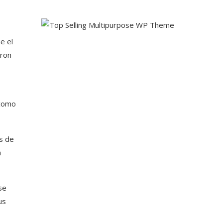
e el
eron
n
 como
os de
a
se
us