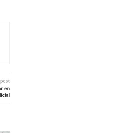
 post
ar en
icial