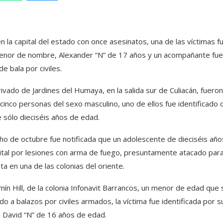
n la capital del estado con once asesinatos, una de las víctimas fu
menor de nombre, Alexander “N” de 17 años y un acompañante fu
de bala por civiles.
vado de Jardines del Humaya, en la salida sur de Culiacán, fuero
 cinco personas del sexo masculino, uno de ellos fue identificado
e sólo dieciséis años de edad.
cho de octubre fue notificada que un adolescente de dieciséis añ
pital por lesiones con arma de fuego, presuntamente atacado par
a en una de las colonias del oriente.
ín Hill, de la colonia Infonavit Barrancos, un menor de edad que 
 a balazos por civiles armados, la víctima fue identificada por s
n David “N” de 16 años de edad.