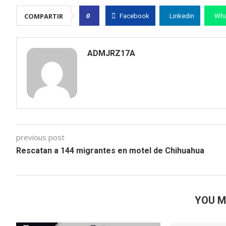
0
COMPARTIR
Facebook
Linkedin
Wha
ADMJRZ17A
previous post
Rescatan a 144 migrantes en motel de Chihuahua
YOU M