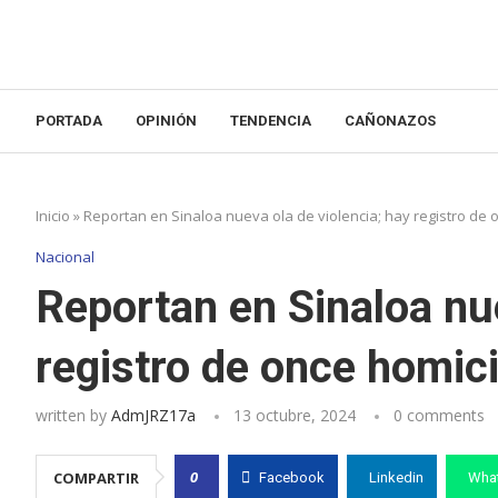
PORTADA
OPINIÓN
TENDENCIA
CAÑONAZOS
Inicio
»
Reportan en Sinaloa nueva ola de violencia; hay registro de
Nacional
Reportan en Sinaloa nue
registro de once homic
written by
AdmJRZ17a
13 octubre, 2024
0 comments
0
COMPARTIR
Facebook
Linkedin
Wha