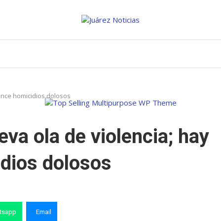
 once homicidios dolosos
va ola de violencia; hay
idios dolosos
tsapp
Email