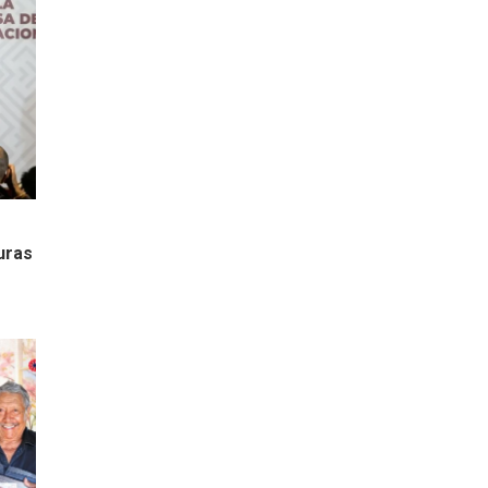
e
uras