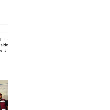
 post
calde
éllar