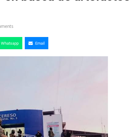
mments
Whatsapp
Email