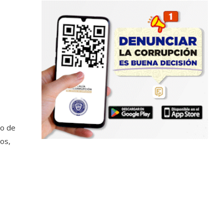
vo de
dos,