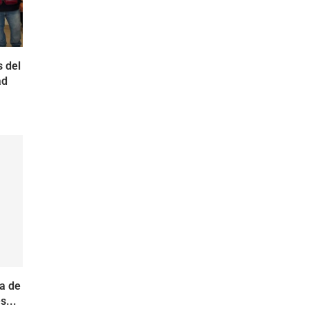
 del
ad
ja de
s...