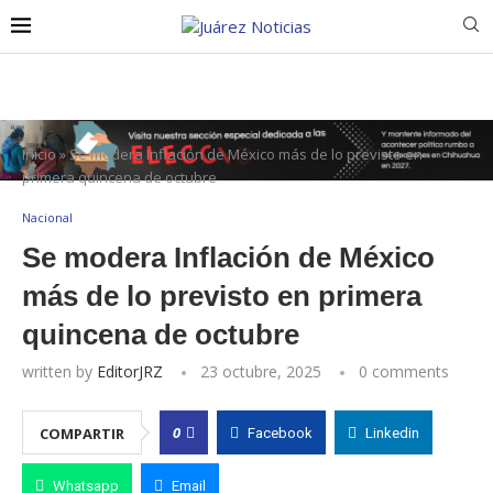
Inicio
»
Se modera Inflación de México más de lo previsto en
primera quincena de octubre
Nacional
Se modera Inflación de México
más de lo previsto en primera
quincena de octubre
written by
EditorJRZ
23 octubre, 2025
0 comments
0
COMPARTIR
Facebook
Linkedin
Whatsapp
Email