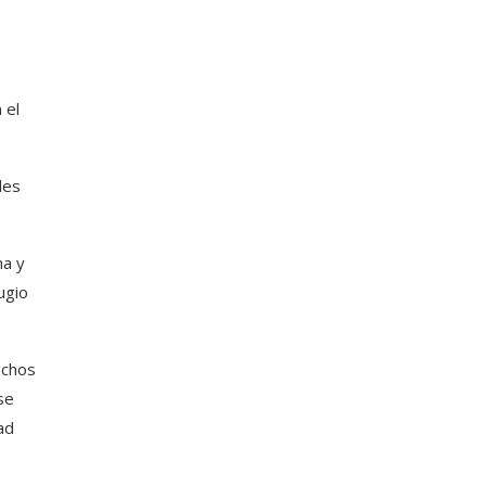
 el
des
na y
ugio
echos
se
ad