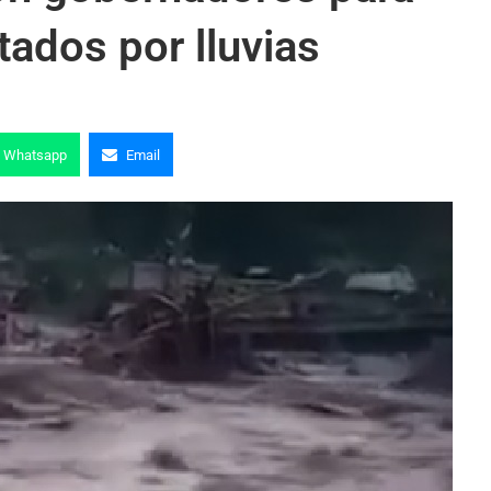
tados por lluvias
Whatsapp
Email