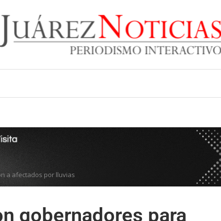
 a afectados por lluvias
on gobernadores para