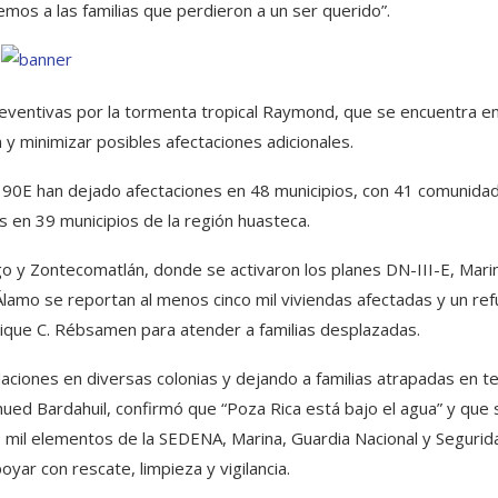
os a las familias que perdieron a un ser querido”.
ventivas por la tormenta tropical Raymond, que se encuentra en
n y minimizar posibles afectaciones adicionales.
al 90E han dejado afectaciones en 48 municipios, con 41 comunida
 en 39 municipios de la región huasteca.
igo y Zontecomatlán, donde se activaron los planes DN-III-E, Mari
Álamo se reportan al menos cinco mil viviendas afectadas y un ref
nrique C. Rébsamen para atender a familias desplazadas.
aciones en diversas colonias y dejando a familias atrapadas en t
hued Bardahuil, confirmó que “Poza Rica está bajo el agua” y que 
 mil elementos de la SEDENA, Marina, Guardia Nacional y Segurid
yar con rescate, limpieza y vigilancia.