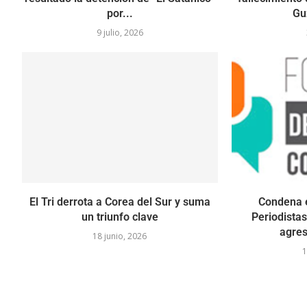
por...
Gu
9 julio, 2026
El Tri derrota a Corea del Sur y suma
Condena e
un triunfo clave
Periodista
agres
18 junio, 2026
1