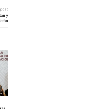
 post
tán y
istán
uras