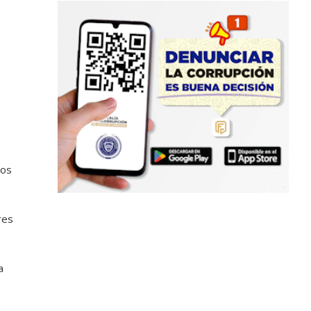
e
los
res
a