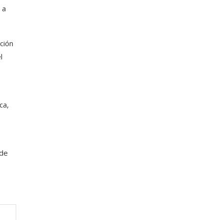
 a
ción
l
ca,
 de