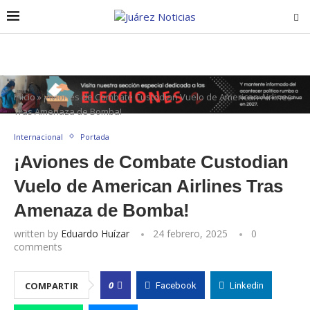
Inicio
»
¡Aviones de Combate Custodian Vuelo de American Airlines
Tras Amenaza de Bomba!
Internacional
Portada
¡Aviones de Combate Custodian
Vuelo de American Airlines Tras
Amenaza de Bomba!
written by
Eduardo Huízar
24 febrero, 2025
0
comments
0
COMPARTIR
Facebook
Linkedin