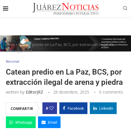
Inicio
»
Catean predio en La Paz, BCS, por extracción ilegal de
arena y piedra
Nacional
Catean predio en La Paz, BCS, por
extracción ilegal de arena y piedra
written by
EditorJRZ
26 diciembre, 2025
0 comments
0
COMPARTIR
Facebook
Linkedin
Whatsapp
Email