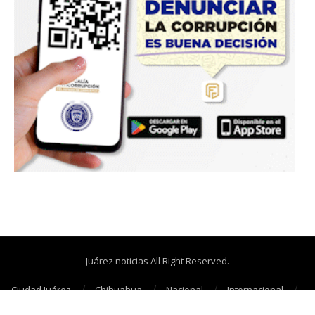
Juárez noticias All Right Reserved.
Ciudad Juárez
Chihuahua
Nacional
Internacional
Cañonazos
Opinión