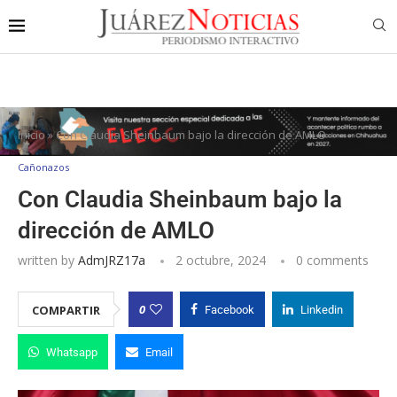
Inicio
»
Con Claudia Sheinbaum bajo la dirección de AMLO
Cañonazos
Con Claudia Sheinbaum bajo la
dirección de AMLO
written by
AdmJRZ17a
2 octubre, 2024
0 comments
0
COMPARTIR
Facebook
Linkedin
Whatsapp
Email