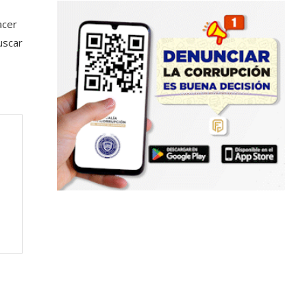
acer
uscar