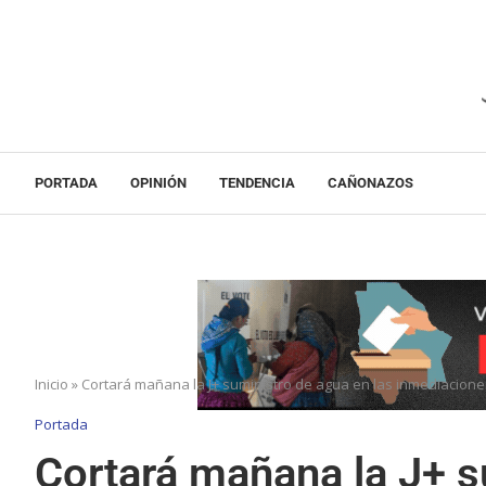
PORTADA
OPINIÓN
TENDENCIA
CAÑONAZOS
Inicio
»
Cortará mañana la J+ suministro de agua en las inmediacione
Portada
Cortará mañana la J+ s