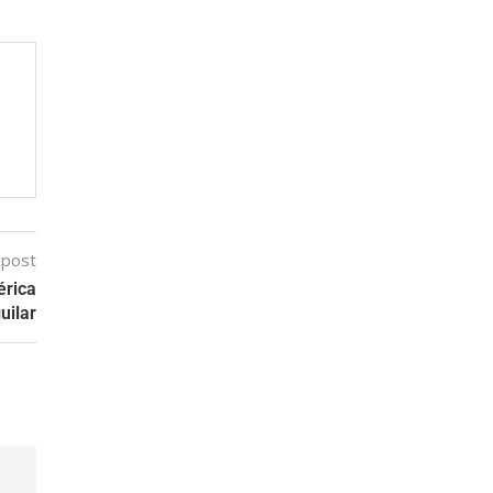
 post
érica
uilar