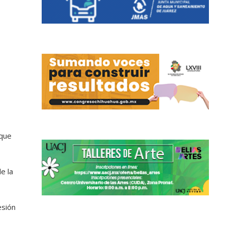
 que
e la
esión