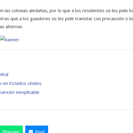
en las colonias aledañas, por lo que a los residentes se les pide h
ras que a los guiadores se les pide transitar con precaución o b
ías alternas.
lital
rio en Estados Unidos
ición inexplicable
Whatsapp
Email