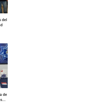
 del
ad
ja de
s...