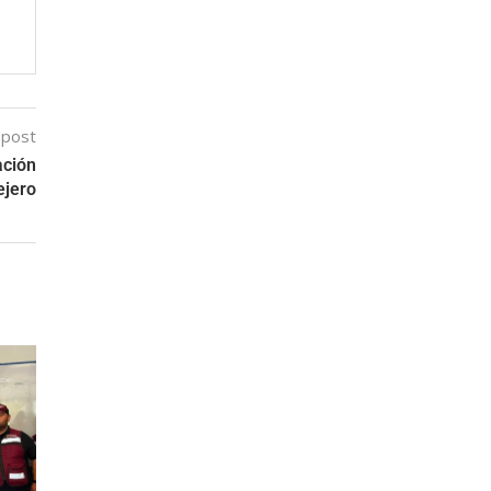
 post
ación
ejero