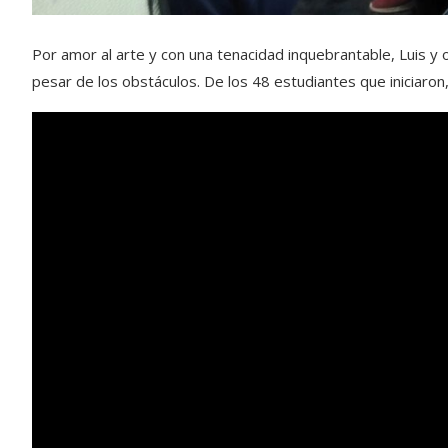
Por amor al arte y con una tenacidad inquebrantable, Luis 
pesar de los obstáculos. De los 48 estudiantes que iniciaron