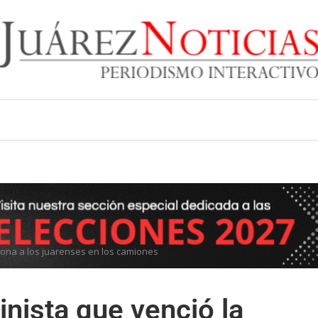
ociona a los juarenses en los camiones
linista que venció la