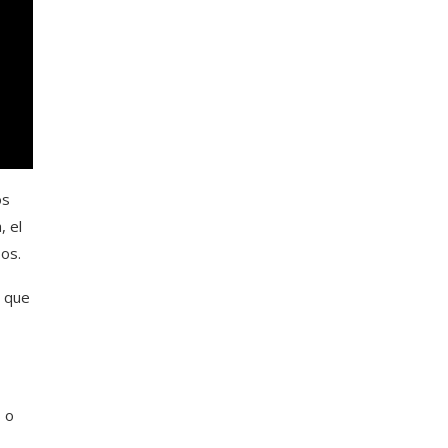
os
, el
os.
o que
s o