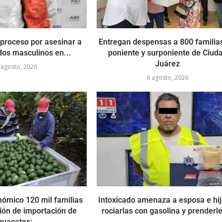
 proceso por asesinar a
Entregan despensas a 800 familias
dos masculinos en...
poniente y surponiente de Ciud
Juárez
 agosto, 2026
6 agosto, 2026
nómico 120 mil familias
Intoxicado amenaza a esposa e hi
ión de importación de
rociarlas con gasolina y prenderle
guacates:...