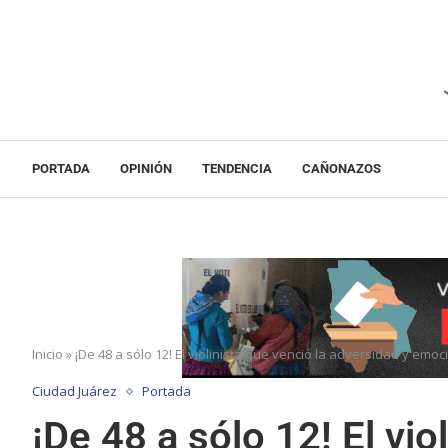
PORTADA
OPINIÓN
TENDENCIA
CAÑONAZOS
Inicio
»
¡De 48 a sólo 12! El violinista que venció la adversidad y em
Ciudad Juárez
Portada
¡De 48 a sólo 12! El vio