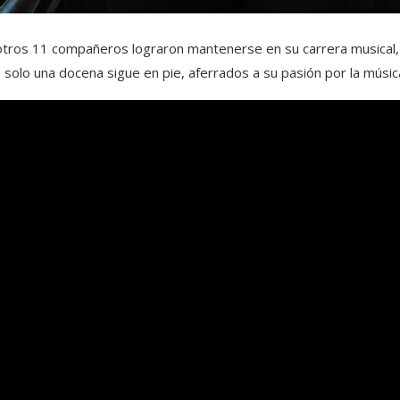
y otros 11 compañeros lograron mantenerse en su carrera musical,
, solo una docena sigue en pie, aferrados a su pasión por la músic