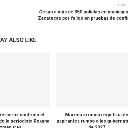
next
Cesan a más de 350 policías en municipi
Zacatecas por fallos en pruebas de conf
AY ALSO LIKE
 Veracruz confirma el
Morena arranca registros d
de la periodista Roxana
aspirantes rumbo a las gubernat
zmán tras...
de 2027