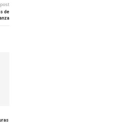
 post
os de
ianza
e
uras