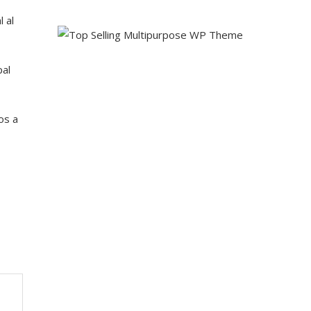
 al
pal
os a