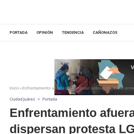
PORTADA
OPINIÓN
TENDENCIA
CAÑONAZOS
Inicio
»
Enfrentamiento afuera del Congreso: policías dispersan pro
Ciudad Juárez
Portada
Enfrentamiento afuera
dispersan protesta L