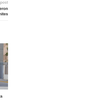
 post
ieron
mites
ra