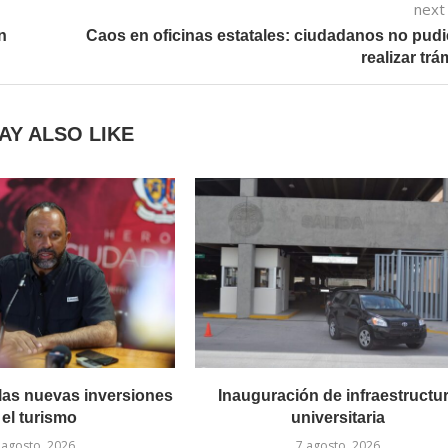
next
n
Caos en oficinas estatales: ciudadanos no pud
realizar trá
AY ALSO LIKE
las nuevas inversiones
Inauguración de infraestructu
 el turismo
universitaria
 agosto, 2026
7 agosto, 2026