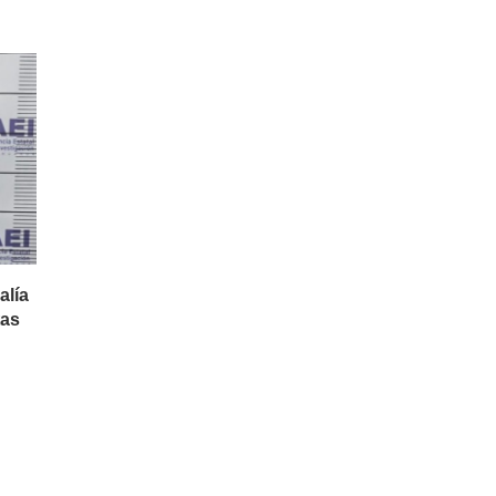
alía
tas