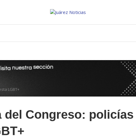
testa LGBT+
 del Congreso: policías
GBT+