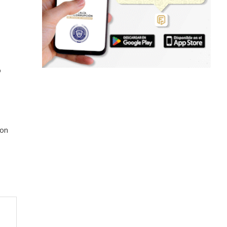
o
ron