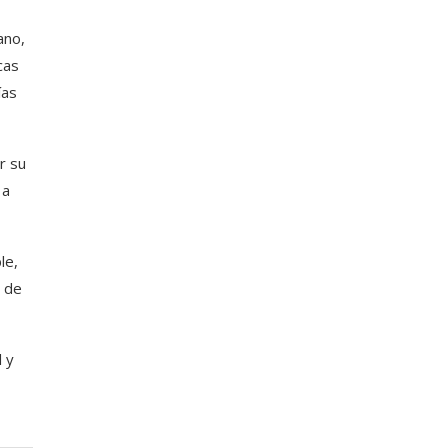
ano,
cas
ías
r su
 a
le,
o de
 y