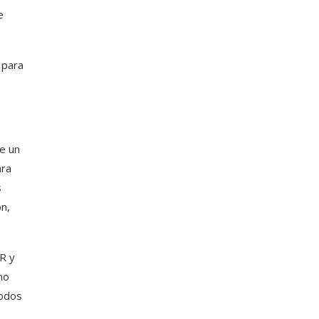
e
 para
e un
ara
s
ón,
R y
mo
todos