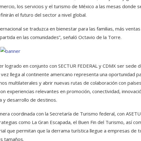
omercio, los servicios y el turismo de México a las mesas donde s
nirán el futuro del sector a nivel global.
ternacional se traduzca en bienestar para las familias, más ventas
artida en las comunidades”, señaló Octavio de la Torre.
r logrado en conjunto con SECTUR FEDERAL y CDMX ser sede d
vez llega al continente americano representa una oportunidad p
mos multilaterales y abrir nuevas rutas de colaboración con paíse
on experiencias relevantes en promoción, conectividad, innovaci
ca y desarrollo de destinos.
anera coordinada con la Secretaría de Turismo federal, con ASETU
trategias como La Gran Escapada, el Buen Fin del Turismo, así co
orial que permitan que la derrama turística llegue a empresas de 
os tamaños.