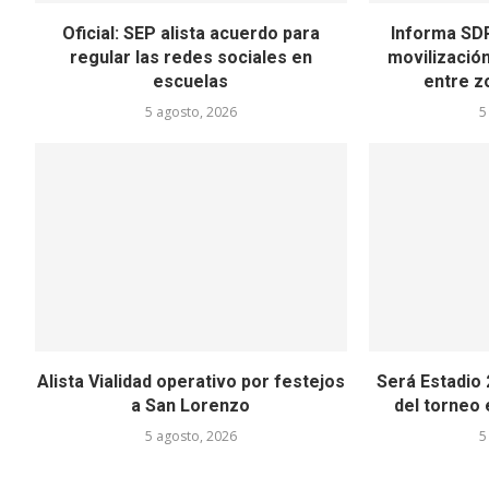
Oficial: SEP alista acuerdo para
Informa SDR
regular las redes sociales en
movilizació
escuelas
entre z
5 agosto, 2026
5
Alista Vialidad operativo por festejos
Será Estadio
a San Lorenzo
del torneo e
5 agosto, 2026
5