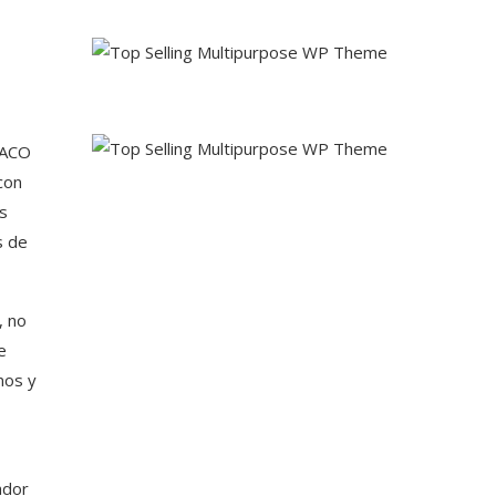
NACO
con
s
s de
, no
e
nos y
ador