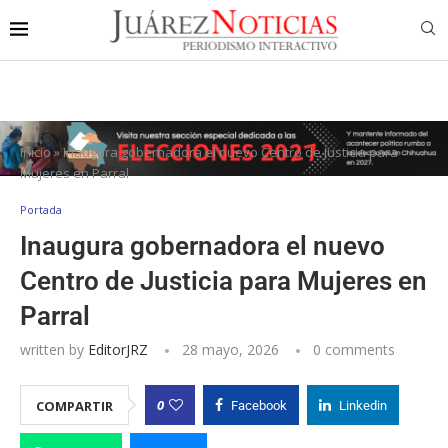
Inicio
»
Inaugura gobernadora el nuevo Centro de Justicia para
Mujeres en Parral
Portada
Inaugura gobernadora el nuevo
Centro de Justicia para Mujeres en
Parral
written by
EditorJRZ
28 mayo, 2026
0 comments
0
COMPARTIR
Facebook
Linkedin